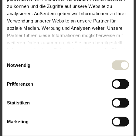
&
zu können und die Zugriffe auf unsere Website zu
analysieren. Außerdem geben wir Informationen zu Ihrer
Verwendung unserer Website an unsere Partner für
WINDEN UND KETTENZÜGE
soziale Medien, Werbung und Analysen weiter. Unsere
Druckluft Kettenzüge von
Partner führen diese Informationen möglicherweise mit
Ingersoll Rand
weiteren Daten zusammen, die Sie ihnen bereitgestellt
haben oder die sie im Rahmen Ihrer Nutzung der Dienste
2. Februar 2026
gesammelt haben.
Einwilligungsauswahl
Notwendig
We work with
5 third parties
who may receive and
process your information.
Präferenzen
&
Statistiken
INDUSTRIEWERKZEUG
Ingersoll Rand QX Präzisions EX
Marketing
Akkuschrauber
12. Januar 2026