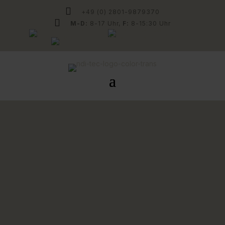

+49 (0) 2801-9879370

M-D:
8-17 Uhr,
F:
8-15:30 Uhr