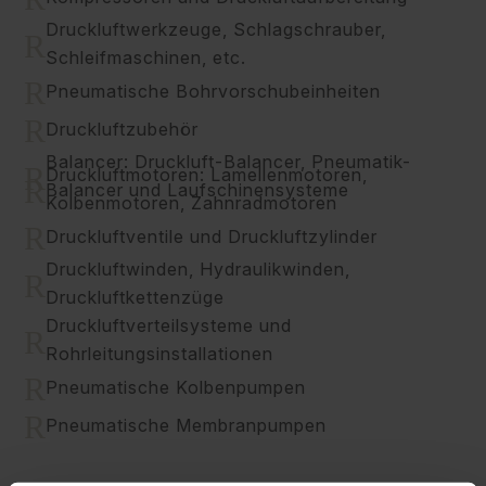
Druckluftwerkzeuge, Schlagschrauber,
R
Schleifmaschinen, etc.
R
Pneumatische Bohrvorschubeinheiten
R
Druckluftzubehör
Balancer: Druckluft-Balancer, Pneumatik-
R
Druckluftmotoren: Lamellenmotoren,
R
Balancer und Laufschinensysteme
Kolbenmotoren, Zahnradmotoren
R
Druckluftventile und Druckluftzylinder
Druckluftwinden, Hydraulikwinden,
R
Druckluftkettenzüge
Druckluftverteilsysteme und
R
Rohrleitungsinstallationen
R
Pneumatische Kolbenpumpen
R
Pneumatische Membranpumpen