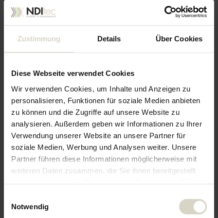
Zustimmung
Details
Über Cookies
Diese Webseite verwendet Cookies
Unsere Marken. Ihr
Wir verwenden Cookies, um Inhalte und Anzeigen zu
Schwerpunkt.
personalisieren, Funktionen für soziale Medien anbieten
zu können und die Zugriffe auf unsere Website zu
analysieren. Außerdem geben wir Informationen zu Ihrer
Verwendung unserer Website an unsere Partner für
soziale Medien, Werbung und Analysen weiter. Unsere
Winden und Kettenzüge
Partner führen diese Informationen möglicherweise mit
Als Vertriebspartner von Ingersoll Rand bieten wir
weiteren Daten zusammen, die Sie ihnen bereitgestellt
ein großes Sortiment an Druckluft- / Hydraulik-
haben oder die sie im Rahmen Ihrer Nutzung der Dienste
Kettenzügen und Winden an, Hubkapazitäten von 125
gesammelt haben.
Einwilligungsauswahl
kg bis 100 Tonnen.
Notwendig
Mehr Informationen
We work with
5 third parties
who may receive and