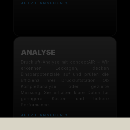
JETZT ANSEHEN »
ANALYSE
Druckluft-Analyse mit conceptAIR – Wir
erkennen Leckagen, decken
Einsparpotenziale auf und prüfen die
Effizienz Ihrer Druckluftstation. Ob
Komplettanalyse oder gezielte
Messung: Sie erhalten klare Daten für
geringere Kosten und höhere
Performance.
JETZT ANSEHEN »