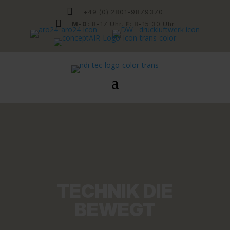

+49 (0) 2801-9879370

M-D:
8-17 Uhr,
F:
8-15:30 Uhr
TECHNIK DIE
BEWEGT