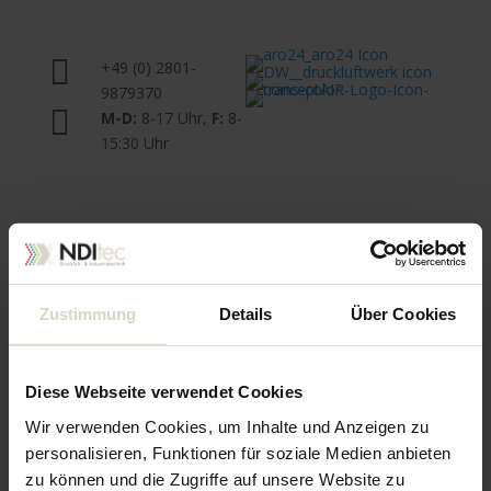

+49 (0) 2801-
9879370

M-D:
8-17 Uhr,
F:
8-
15:30 Uhr
Zustimmung
Details
Über Cookies
Diese Webseite verwendet Cookies
Wir verwenden Cookies, um Inhalte und Anzeigen zu
personalisieren, Funktionen für soziale Medien anbieten
Winden und
zu können und die Zugriffe auf unsere Website zu