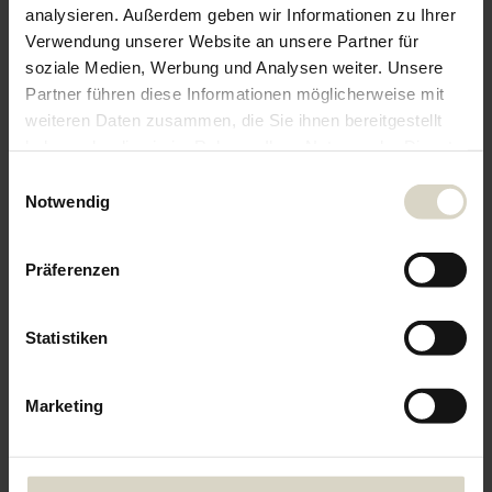
Kettenzüge
analysieren. Außerdem geben wir Informationen zu Ihrer
Verwendung unserer Website an unsere Partner für
soziale Medien, Werbung und Analysen weiter. Unsere
Partner führen diese Informationen möglicherweise mit
weiteren Daten zusammen, die Sie ihnen bereitgestellt
haben oder die sie im Rahmen Ihrer Nutzung der Dienste
gesammelt haben.
Einwilligungsauswahl
&
&
Notwendig
We work with
5 third parties
who may receive and
process your information.
Präferenzen
Winden
Winden und
und
Kettenzüge
Statistiken
Druckluft
Kettenzüge
Kettenzüge
Druckluft
von
Winden
Ingersoll
Marketing
von
Rand
Ingersoll
Rand
2. Februar
6. Februar
2026